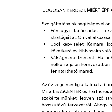
 JOGOSAN KÉRDEZI: 
MIÉRT ÉPP
Szolgáltatásaink segítségével ön 
Pénzügyi tanácsadás: Terv
stratégiát az Ön vállalkozás
Jogi képviselet: Kamarai jo
következő év kihívásaira való
Válságmenedzsment: Ha neh
nélküli a jelen környezetben 
fenntartható marad.
Az év vége mindig alkalmat ad arr
Mi, a LEASCENTER és Partnerei, 
szakértelmünket, legyen szó str
hosszútávú tervezésről. Ahogy mi
megragadni az alkalmat, hogy 