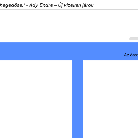
 hegedőse.” - Ady Endre – Új vizeken járok
Az öss