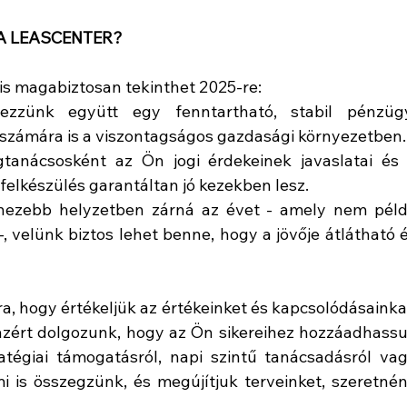
 A LEASCENTER?
is magabiztosan tekinthet 2025-re:
ezzünk együtt egy fenntartható, stabil pénzügy
a számára is a viszontagságos gazdasági környezetben.
gtanácsosként az Ön jogi érdekeinek javaslatai és 
 felkészülés garantáltan jó kezekben lesz.
ezebb helyzetben zárná az évet - amely nem péld
-, velünk biztos lehet benne, hogy a jövője átlátható é
a, hogy értékeljük az értékeinket és kapcsolódásainkat
azért dolgozunk, hogy az Ön sikereihez hozzáadhassu
atégiai támogatásról, napi szintű tanácsadásról vag
 is összegzünk, és megújítjuk terveinket, szeretnén