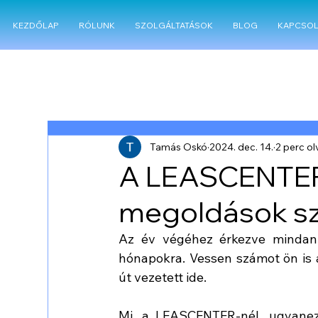
KEZDŐLAP
RÓLUNK
SZOLGÁLTATÁSOK
BLOG
KAPCSOL
All Posts
Tamás Oskó
2024. dec. 14.
2 perc o
A LEASCENTER 
megoldások sz
Az év végéhez érkezve mindann
hónapokra. Vessen számot ön is az
út vezetett ide. 
Mi, a LEASCENTER-nél, ugyanez