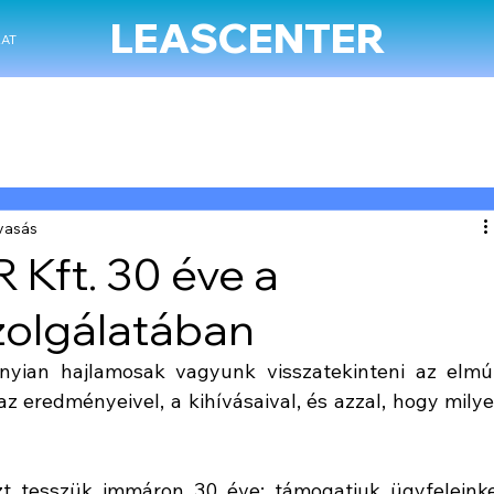
LEASCENTER
AT
lvasás
Kft. 30 éve a
olgálatában
yian hajlamosak vagyunk visszatekinteni az elmúl
 eredményeivel, a kihívásaival, és azzal, hogy milye
t tesszük immáron 30 éve: támogatjuk ügyfeleinke