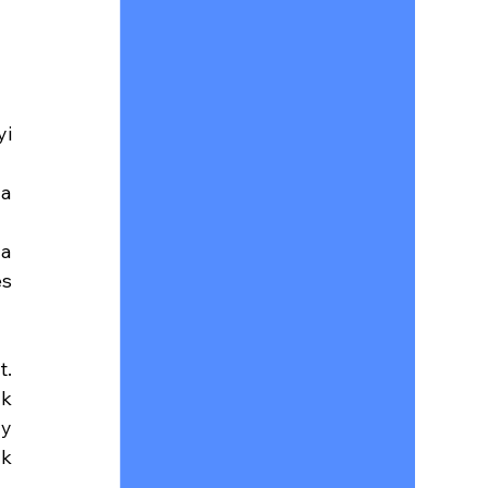
i 
a 
a 
s 
. 
k 
y 
k 