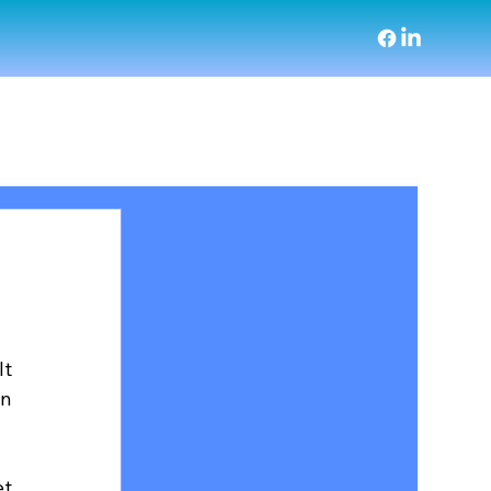
t 
n 
t 