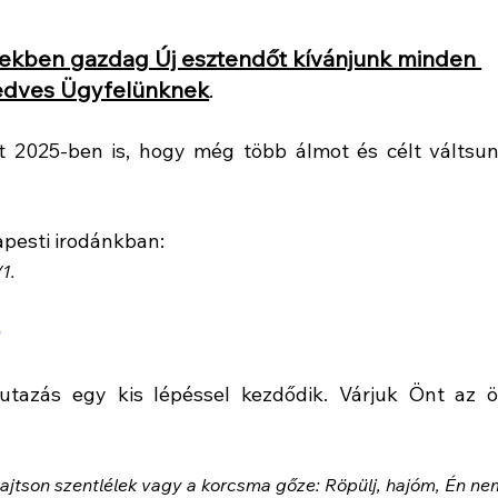
rekben gazdag Új esztendőt kívánjunk minden 
edves Ügyfelünknek
. 
t 2025-ben is, hogy még több álmot és célt váltsun
pesti irodánkban:
1.
u
tazás egy kis lépéssel kezdődik. Várjuk Önt az ö
ajtson szentlélek vagy a korcsma gőze: Röpülj, hajóm, Én ne