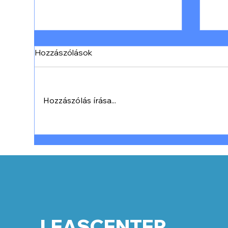
Hozzászólások
Hozzászólás írása...
A siker receptje, amely bárki
Az 
számára elérhető – ahogy a
bec
kedvenc szerzőnk,
más
Napoleon Hill bemutatja
LEASCENTER