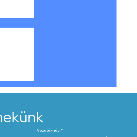
zdasági
ni
hez?
 nekünk
Vezetéknév
*