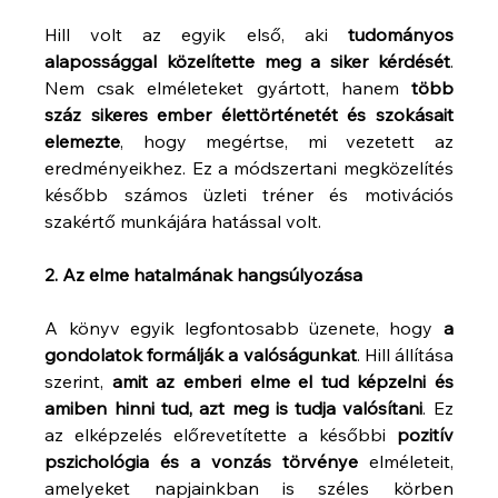
Hill volt az egyik első, aki 
tudományos 
alapossággal közelítette meg a siker kérdését
. 
Nem csak elméleteket gyártott, hanem 
több 
száz sikeres ember élettörténetét és szokásait 
elemezte
, hogy megértse, mi vezetett az 
eredményeikhez. Ez a módszertani megközelítés 
később számos üzleti tréner és motivációs 
szakértő munkájára hatással volt.
2. Az elme hatalmának hangsúlyozása
A könyv egyik legfontosabb üzenete, hogy 
a 
gondolatok formálják a valóságunkat
. Hill állítása 
szerint, 
amit az emberi elme el tud képzelni és 
amiben hinni tud, azt meg is tudja valósítani
. Ez 
az elképzelés előrevetítette a későbbi 
pozitív 
pszichológia és a vonzás törvénye
 elméleteit, 
amelyeket napjainkban is széles körben 