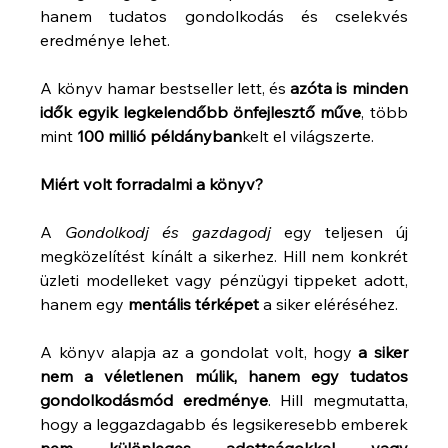
hanem tudatos gondolkodás és cselekvés 
eredménye lehet.
A könyv hamar bestseller lett, és 
azóta is minden 
idők egyik legkelendőbb önfejlesztő műve
, több 
mint 
100 millió példányban
kelt el világszerte.
Miért volt forradalmi a könyv?
A 
Gondolkodj és gazdagodj
 egy teljesen új 
megközelítést kínált a sikerhez. Hill nem konkrét 
üzleti modelleket vagy pénzügyi tippeket adott, 
hanem egy 
mentális térképet
 a siker eléréséhez.
A könyv alapja az a gondolat volt, hogy 
a siker 
nem a véletlenen múlik, hanem egy tudatos 
gondolkodásmód eredménye
. Hill megmutatta, 
hogy a leggazdagabb és legsikeresebb emberek 