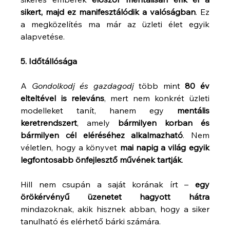
sikert, majd ez manifesztálódik a valóságban
. Ez 
a megközelítés ma már az üzleti élet egyik 
alapvetése.
5. Időtállósága
A 
Gondolkodj és gazdagodj
 több mint 
80 év 
elteltével is releváns
, mert nem konkrét üzleti 
modelleket tanít, hanem egy 
mentális 
keretrendszert
, amely 
bármilyen korban és 
bármilyen cél eléréséhez alkalmazható
. Nem 
véletlen, hogy a könyvet 
mai napig a világ egyik 
legfontosabb önfejlesztő művének tartják
.
Hill nem csupán a saját korának írt – 
egy 
örökérvényű üzenetet hagyott hátra
mindazoknak, akik hisznek abban, hogy a siker 
tanulható és elérhető bárki számára.