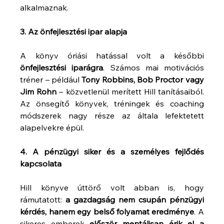
alkalmaznak.
3. Az önfejlesztési ipar alapja
A könyv óriási hatással volt a későbbi 
önfejlesztési iparágra
. Számos mai motivációs 
tréner – például 
Tony Robbins, Bob Proctor vagy 
Jim Rohn
 – közvetlenül merített Hill tanításaiból. 
Az önsegítő könyvek, tréningek és coaching 
módszerek nagy része az általa lefektetett 
alapelvekre épül.
4. A pénzügyi siker és a személyes fejlődés 
kapcsolata
Hill könyve úttörő volt abban is, hogy 
rámutatott: 
a gazdagság nem csupán pénzügyi 
kérdés, hanem egy belső folyamat eredménye
. A 
sikeres emberek 
először mentálisan érik el a 