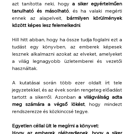
azt tanította neki, hogy 
a siker egyértelműen 
tanulható és másolható
, és ha valaki megérti 
ennek az alapelveit, 
bármilyen körülmények 
között képes lesz felemelkedni
.
Hill hitt abban, hogy ha össze tudja foglalni ezt a 
tudást egy könyvben, az emberek képesek 
lesznek alkalmazni azokat az elveket, amelyeket 
a világ legnagyobb üzletemberei és vezetői 
használtak.
A kutatásai során több ezer oldalt írt tele 
jegyzetekkel, és az évek során rengeteg előadást 
tartott a sikerről. Azonban 
a világválság adta 
meg számára a végső lökést
, hogy mindezt 
rendszerezze és közkinccsé tegye.
Egyetlen céllal ült le megírni a könyvet:
Hogy az emberek ráébredjenek, hogy a siker 