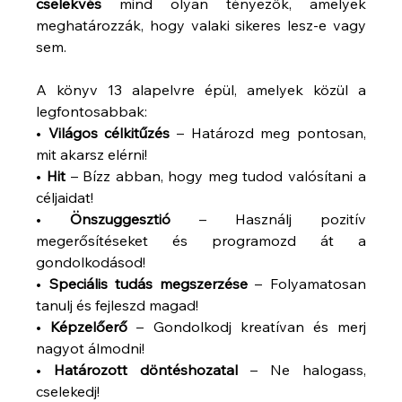
cselekvés
 mind olyan tényezők, amelyek 
meghatározzák, hogy valaki sikeres lesz-e vagy 
sem.
A könyv 13 alapelvre épül, amelyek közül a 
legfontosabbak:
• 
Világos célkitűzés
 – Határozd meg pontosan, 
mit akarsz elérni!
• 
Hit
 – Bízz abban, hogy meg tudod valósítani a 
céljaidat!
• 
Önszuggesztió
 – Használj pozitív 
megerősítéseket és programozd át a 
gondolkodásod!
• 
Speciális tudás megszerzése
 – Folyamatosan 
tanulj és fejleszd magad!
• 
Képzelőerő
 – Gondolkodj kreatívan és merj 
nagyot álmodni!
• 
Határozott döntéshozatal
 – Ne halogass, 
cselekedj!