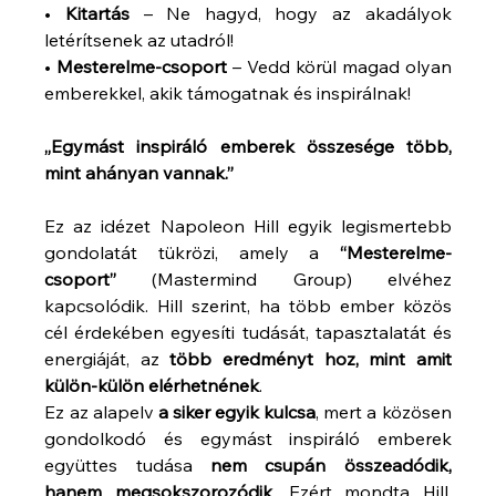
• 
Kitartás
 – Ne hagyd, hogy az akadályok 
letérítsenek az utadról!
• 
Mesterelme-csoport
 – Vedd körül magad olyan 
emberekkel, akik támogatnak és inspirálnak!
„Egymást inspiráló emberek összesége több, 
mint ahányan vannak.” 
Ez az idézet Napoleon Hill egyik legismertebb 
gondolatát tükrözi, amely a 
“Mesterelme-
csoport”
 (Mastermind Group) elvéhez 
kapcsolódik. Hill szerint, ha több ember közös 
cél érdekében egyesíti tudását, tapasztalatát és 
energiáját, az 
több eredményt hoz, mint amit 
külön-külön elérhetnének
.
Ez az alapelv 
a siker egyik kulcsa
, mert a közösen 
gondolkodó és egymást inspiráló emberek 
együttes tudása 
nem csupán összeadódik, 
hanem megsokszorozódik
. Ezért mondta Hill, 