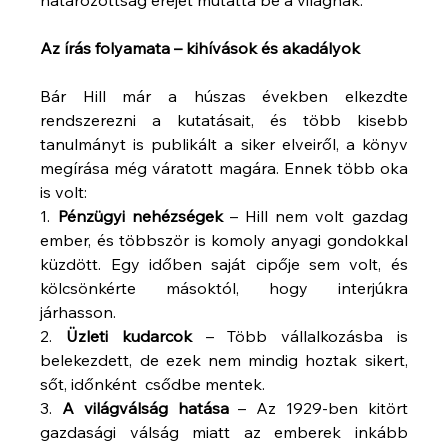
határozottság erejét mutatta be a világnak.
Az írás folyamata – kihívások és akadályok
Bár Hill már a húszas években elkezdte 
rendszerezni a kutatásait, és több kisebb 
tanulmányt is publikált a siker elveiről, a könyv 
megírása még váratott magára. Ennek több oka 
is volt:
1. 
Pénzügyi nehézségek
 – Hill nem volt gazdag 
ember, és többször is komoly anyagi gondokkal 
küzdött. Egy időben saját cipője sem volt, és 
kölcsönkérte másoktól, hogy interjúkra 
járhasson.
2. 
Üzleti kudarcok
 – Több vállalkozásba is 
belekezdett, de ezek nem mindig hoztak sikert, 
sőt, időnként  csődbe mentek.
3. 
A világválság hatása
 – Az 1929-ben kitört 
gazdasági válság miatt az emberek inkább 