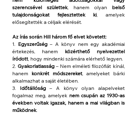
nem különleges adottságokkal vagy 
szerencsével születtek
, hanem olyan 
belső 
tulajdonságokat fejlesztettek ki
, amelyek 
elősegítették a céljaik elérését.
Az írás során Hill három fő elvet követett:
1. 
Egyszerűség
 – A könyv nem egy akadémiai 
értekezés, hanem 
közérthető nyelvezettel 
íródott
, hogy mindenki számára elérhető legyen.
2. 
Gyakorlatiasság
 – Nem elméleti filozófiát kínál, 
hanem 
konkrét módszereket
, amelyeket bárki 
alkalmazhat a saját életében.
3. 
Időtállóság
 – A könyv olyan alapelveket 
fogalmaz meg, amelyek 
nem csupán az 1930-as 
években voltak igazak, hanem a mai világban is 
működnek
.