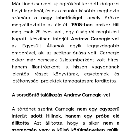
Már tinédzserként újságíróként kezdett dolgozni 
helyi lapoknál, és ez a munka később meghozta 
számára 
a nagy lehetőséget
, amely örökre 
megváltoztatta az életét. 
1908-ban
, amikor Hill 
még csak 25 éves volt, egy újságírói megbízást 
kapott: készítsen interjút 
Andrew Carnegie-vel
, 
az Egyesült Államok egyik leggazdagabb 
emberével, aki az acélipar óriása volt. Carnegie 
ekkor már nemcsak üzletemberként volt híres, 
hanem filantrópként is, hiszen vagyonának 
jelentős részét könyvtárak, egyetemek és 
jótékonysági projektek támogatására fordította.
A sorsdöntő találkozás Andrew Carnegie-vel
A történet szerint Carnegie 
nem egy egyszerű 
interjút adott Hillnek, hanem egy próba elé 
állította
. Azt állította, hogy a siker 
nem a 
szerencsén vagy a külső körülményeken múlik
, 