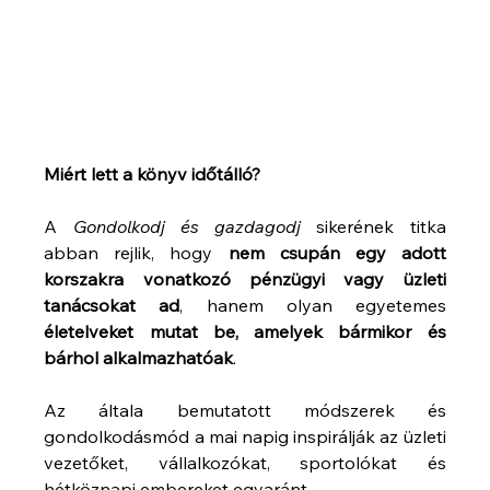
Miért lett a könyv időtálló?
A 
Gondolkodj és gazdagodj
 sikerének titka 
abban rejlik, hogy 
nem csupán egy adott 
korszakra vonatkozó pénzügyi vagy üzleti 
tanácsokat ad
, hanem olyan egyetemes 
életelveket mutat be, amelyek bármikor és 
bárhol alkalmazhatóak
.
Az általa bemutatott módszerek és 
gondolkodásmód a mai napig inspirálják az üzleti 
vezetőket, vállalkozókat, sportolókat és 
hétköznapi embereket egyaránt.