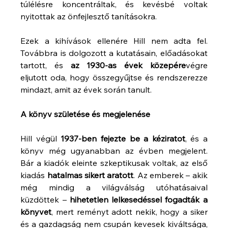
túlélésre koncentráltak, és kevésbé voltak 
nyitottak az önfejlesztő tanításokra.
Ezek a kihívások ellenére Hill nem adta fel. 
Továbbra is dolgozott a kutatásain, előadásokat 
tartott, és 
az 1930-as évek közepére
végre 
eljutott oda, hogy összegyűjtse és rendszerezze 
mindazt, amit az évek során tanult.
A könyv születése és megjelenése
Hill végül 
1937-ben fejezte be a kéziratot
, és a 
könyv még ugyanabban az évben megjelent. 
Bár a kiadók eleinte szkeptikusak voltak, az első 
kiadás 
hatalmas sikert aratott
. Az emberek – akik 
még mindig a világválság utóhatásaival 
küzdöttek – 
hihetetlen lelkesedéssel fogadták a 
könyvet
, mert reményt adott nekik, hogy a siker 
és a gazdagság nem csupán kevesek kiváltsága, 