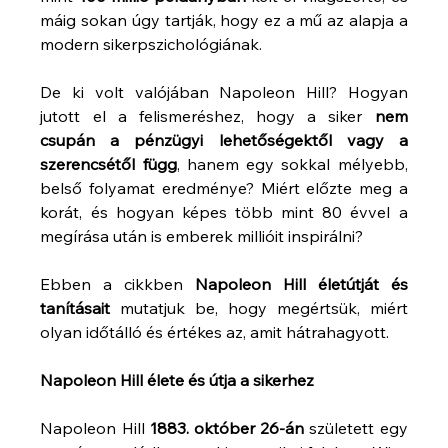
máig sokan úgy tartják, hogy ez a mű az alapja a 
modern sikerpszichológiának.
De ki volt valójában Napoleon Hill? Hogyan 
jutott el a felismeréshez, hogy a siker 
nem 
csupán a pénzügyi lehetőségektől vagy a 
szerencsétől függ
, hanem egy sokkal mélyebb, 
belső folyamat eredménye? Miért előzte meg a 
korát, és hogyan képes több mint 80 évvel a 
megírása után is emberek millióit inspirálni?
Ebben a cikkben 
Napoleon Hill életútját és 
tanításait
 mutatjuk be, hogy megértsük, miért 
olyan időtálló és értékes az, amit hátrahagyott.
Napoleon Hill élete és útja a sikerhez
Napoleon Hill 
1883. október 26-án
 született egy 