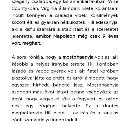
szegény családba, egy kis amerikai faluban, Wise 
County-ban, Virginia államban. Élete korántsem 
indult könnyen: a családja vidéki körülmények 
között élt, és gyakran nélkülöztek. Hill édesanyja, 
aki a kisfiú számára a stabilitást és a szeretetet 
jelentette, 
amikor Napoleon még csak 9 éves 
volt, meghalt
.
A sors iróniája, hogy a 
mostohaanyja
 volt az, aki 
később a helyes irányba terelte. Hill korábban 
lázadó és vadóc gyerek volt, aki fiatal korában 
pisztollyal járta az erdőt, és arról álmodott, hogy 
egyszer hírhedt bandita lesz. Mostohaanyja 
azonban más jövőt látott benne: meggyőzte az 
apját, hogy vegye el tőle a fegyvert, és adjon 
neki egy írógépet helyette. Ez a döntés 
meghatározta Hill életét – az írás és a tanulás 
iránti szenvedélye innen indult.