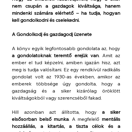
nem csupán a gazdagok kiváltsága, hanem 
mindenki számára elérhető – ha tudja, hogyan 
kell gondolkodni és cselekedni.
A Gondolkodj és gazdagodj üzenete
A könyv egyik legfontosabb gondolata az, hogy 
a gondolatoknak teremtő erejük van
. Amit az 
ember el tud képzelni, amiben igazán hisz, azt 
meg is tudja valósítani. Ez egy rendkívül radikális 
gondolat volt az 1930-as években, amikor az 
emberek többsége úgy gondolta, hogy a 
gazdagság és a siker kizárólag öröklött 
kiváltságokból vagy szerencséből fakad.
Hill azonban azt állította, hogy 
a siker 
elsősorban belső munka
. A megfelelő 
mentális 
hozzáállás, a kitartás, a tiszta célok és a 