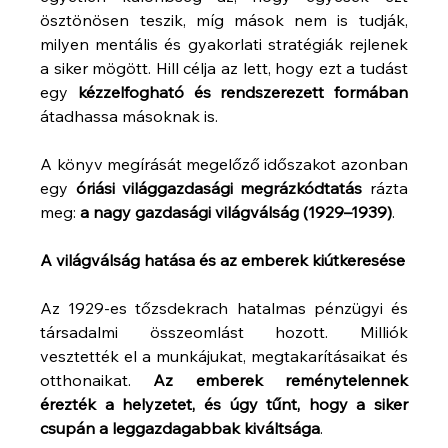
ösztönösen teszik, míg mások nem is tudják, 
milyen mentális és gyakorlati stratégiák rejlenek 
a siker mögött. Hill célja az lett, hogy ezt a tudást 
egy 
kézzelfogható és rendszerezett formában
átadhassa másoknak is.
A könyv megírását megelőző időszakot azonban 
egy 
óriási világgazdasági megrázkódtatás
 rázta 
meg: 
a nagy gazdasági világválság (1929–1939)
.
A világválság hatása és az emberek kiútkeresése
Az 1929-es tőzsdekrach hatalmas pénzügyi és 
társadalmi összeomlást hozott. Milliók 
vesztették el a munkájukat, megtakarításaikat és 
otthonaikat. 
Az emberek reménytelennek 
érezték a helyzetet, és úgy tűnt, hogy a siker 
csupán a leggazdagabbak kiváltsága
.