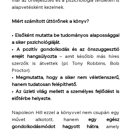
már az önfejlesztés és a pszichológia területén is 
alapvetésként kezelnek.
Miért számított úttörőnek a könyv?
• 
Elsőként mutatta be tudományos alapossággal 
a siker pszichológiáját.
• 
A pozitív gondolkodás és az önszuggesztió 
erejét hangsúlyozta
 – amit később más híres 
szerzők is átvettek (pl. Tony Robbins, Bob 
Proctor).
• 
Megmutatta, hogy a siker nem véletlenszerű, 
hanem tudatosan felépíthető.
• 
Az üzleti világ mellett a személyes fejlődést is 
előtérbe helyezte.
Napoleon Hill ezzel a könyvvel nem csupán egy 
művet alkotott, hanem 
egy egész 
gondolkodásmódot hagyott hátra
, amely 