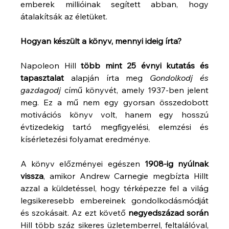
emberek millióinak segített abban, hogy 
átalakítsák az életüket.
Hogyan készült a könyv, mennyi ideig írta?
Napoleon Hill 
több mint 25 évnyi kutatás és 
tapasztalat
 alapján írta meg 
Gondolkodj és 
gazdagodj
 című könyvét, amely 1937-ben jelent 
meg. Ez a mű nem egy gyorsan összedobott 
motivációs könyv volt, hanem egy hosszú 
évtizedekig tartó megfigyelési, elemzési és 
kísérletezési folyamat eredménye.
A könyv előzményei egészen 
1908-ig nyúlnak 
vissza
, amikor Andrew Carnegie megbízta Hillt 
azzal a küldetéssel, hogy térképezze fel a világ 
legsikeresebb embereinek gondolkodásmódját 
és szokásait. Az ezt követő 
negyedszázad során
Hill több száz sikeres üzletemberrel, feltalálóval, 