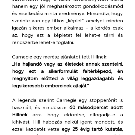
hanem egy jól meghatározott gondolkodásmód 
és viselkedési minta eredménye. Elmondta, hogy 
szerinte van egy titkos „képlet”, amelyet minden 
igazán sikeres ember alkalmaz – a kérdés csak 
az, hogy ezt a képletet fel lehet-e tárni és 
rendszerbe lehet-e foglalni.
Carnegie egy merész ajánlatot tett Hillnek:
„Ha hajlandó vagy az életedet annak szentelni, 
hogy ezt a sikerformulát feltérképezd, én 
megnyitom előtted a világ leggazdagabb és 
legsikeresebb embereinek ajtaját.”
A legenda szerint Carnegie egy stopperórát is 
használt, és mindössze 
60 másodpercet adott 
Hillnek
 arra, hogy eldöntse, elfogadja-e a 
kihívást. Hill habozás nélkül igent mondott, és 
ezzel kezdetét vette 
egy 25 évig tartó kutatás
, 