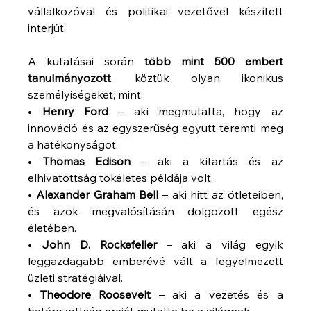
vállalkozóval és politikai vezetővel készített 
interjút.
A kutatásai során 
több mint 500 embert 
tanulmányozott
, köztük olyan ikonikus 
személyiségeket, mint:
• 
Henry Ford
 – aki megmutatta, hogy az 
innováció és az egyszerűség együtt teremti meg 
a hatékonyságot.
• 
Thomas Edison
 – aki a kitartás és az 
elhivatottság tökéletes példája volt.
• 
Alexander Graham Bell
 – aki hitt az ötleteiben, 
és azok megvalósításán dolgozott egész 
életében.
• 
John D. Rockefeller
 – aki a világ egyik 
leggazdagabb emberévé vált a fegyelmezett 
üzleti stratégiáival.
• 
Theodore Roosevelt
 – aki a vezetés és a 