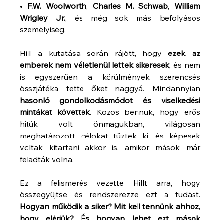
• 
F.W. Woolworth
, 
Charles M. Schwab
, 
William 
Wrigley Jr.
, és még sok más befolyásos 
személyiség.
Hill a kutatása során rájött, hogy 
ezek az 
emberek nem véletlenül lettek sikeresek
, és nem 
is egyszerűen a körülmények szerencsés 
összjátéka tette őket naggyá. Mindannyian 
hasonló gondolkodásmódot és viselkedési 
mintákat követtek
. Közös bennük, hogy erős 
hitük volt önmagukban, világosan 
meghatározott célokat tűztek ki, és képesek 
voltak kitartani akkor is, amikor mások már 
feladták volna.
Ez a felismerés vezette Hillt arra, hogy 
összegyűjtse és rendszerezze ezt a tudást. 
Hogyan működik a siker? Mit kell tennünk ahhoz, 
hogy elérjük? És hogyan lehet ezt mások 