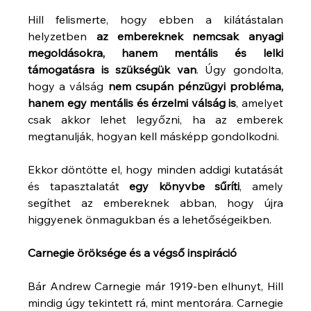
Hill felismerte, hogy ebben a kilátástalan 
helyzetben 
az embereknek nemcsak anyagi 
megoldásokra, hanem mentális és lelki 
támogatásra is szükségük van
. Úgy gondolta, 
hogy a válság 
nem csupán pénzügyi probléma, 
hanem egy mentális és érzelmi válság is
, amelyet 
csak akkor lehet legyőzni, ha az emberek 
megtanulják, hogyan kell másképp gondolkodni.
Ekkor döntötte el, hogy minden addigi kutatását 
és tapasztalatát 
egy könyvbe sűríti
, amely 
segíthet az embereknek abban, hogy újra 
higgyenek önmagukban és a lehetőségeikben.
Carnegie öröksége és a végső inspiráció
Bár Andrew Carnegie már 1919-ben elhunyt, Hill 
mindig úgy tekintett rá, mint mentorára. Carnegie 