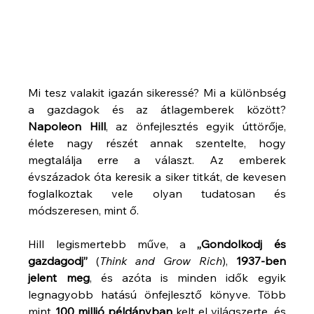
Mi tesz valakit igazán sikeressé? Mi a különbség 
a gazdagok és az átlagemberek között? 
Napoleon Hill
, az önfejlesztés egyik úttörője, 
élete nagy részét annak szentelte, hogy 
megtalálja erre a választ. Az emberek 
évszázadok óta keresik a siker titkát, de kevesen 
foglalkoztak vele olyan tudatosan és 
módszeresen, mint ő.
Hill legismertebb műve, a 
„Gondolkodj és 
gazdagodj”
 (
Think and Grow Rich
), 
1937-ben 
jelent meg
, és azóta is minden idők egyik 
legnagyobb hatású önfejlesztő könyve. Több 
mint 
100 millió példányban
 kelt el világszerte, és 