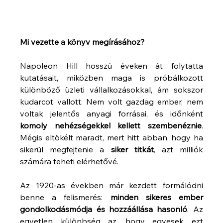
Mi vezette a könyv megírásához?
Napoleon Hill hosszú éveken át folytatta 
kutatásait, miközben maga is próbálkozott 
különböző üzleti vállalkozásokkal, ám sokszor 
kudarcot vallott. Nem volt gazdag ember, nem 
voltak jelentős anyagi forrásai, és időnként 
komoly nehézségekkel kellett szembenéznie
. 
Mégis eltökélt maradt, mert hitt abban, hogy ha 
sikerül megfejtenie a 
siker titkát
, azt milliók 
számára teheti elérhetővé.
Az 1920-as években már kezdett formálódni 
benne a felismerés: 
minden sikeres ember 
gondolkodásmódja és hozzáállása hasonló
. Az 
egyetlen különbség az, hogy egyesek ezt 